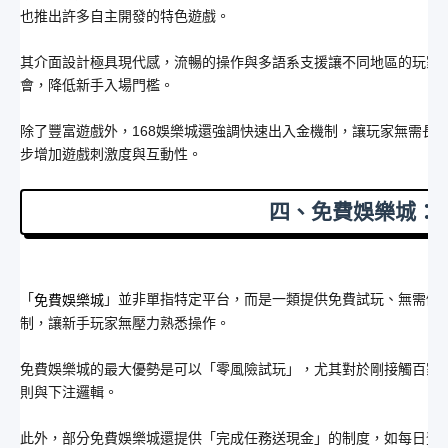
也推出許多自主開發的特色遊戲。
其介面設計極具現代感，流暢的操作與多語系支援讓不同地區的玩家都
會，降低新手入場門檻。
除了豐富遊戲外，168娛樂城還強調快速出入金機制，讓玩家無需長
步增加遊戲刺激度與互動性。
四、免費娛樂城：
「
」並非單指特定平台，而是一類提供免費試玩、無需儲
免費娛樂城
制，讓新手玩家無壓力熟悉操作。
免費娛樂城的最大優勢是可以「零風險試玩」，尤其對於剛接觸百家
則與下注邏輯。
此外，部分免費娛樂城還提供「完成任務送現金」的制度，如每日登