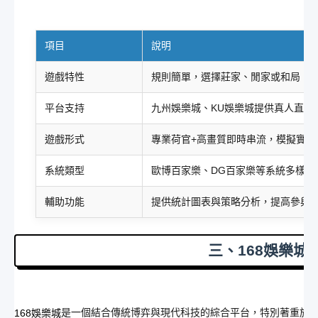
百
項目
說明
遊戲特性
規則簡單，選擇莊家、閒家或和局，
平台支持
九州娛樂城、KU娛樂城提供真人直播
遊戲形式
專業荷官+高畫質即時串流，模擬實體
系統類型
歐博百家樂、DG百家樂等系統多樣化
輔助功能
提供統計圖表與策略分析，提高參與
三、168娛樂
是一個結合傳統博弈與現代科技的綜合平台，特別著重於
168娛樂城